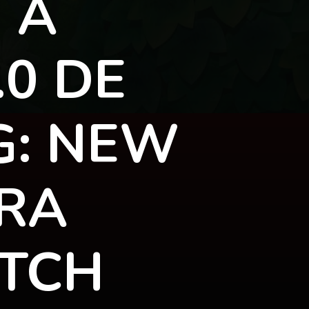
 A
.0 DE
G: NEW
RA
ITCH