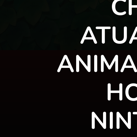
C
ATUA
ANIMA
HO
NIN