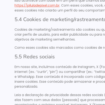
Isso acontece com base em um perfil que criamos 
https://piluladepixel.com.br
. Com esses cookies, você, 
esses cookies não criarão um perfil do seu comportame
5.4 Cookies de marketing/rastreament
Cookies de marketing/rastreamento são cookies ou q
criar perfis de usuário, para exibir publicidade ou para 
objetivos de marketing semelhantes.
Como esses cookies são marcados como cookies de ras
5.5 Redes sociais
Em nosso site, incluímos conteúdo de Instagram, X (F
internet (ex.: “curtir”, “pin”) ou compartilhar (ex.: “tw
e WhatsApp. Esse conteúdo é incorporado com código 
insere cookies. Esse conteúdo pode armazenar e proc
personalizada.
Leia a declaração de privacidade dessas redes sociais
elas fazem com seus dados (pessoais) que processam
anonimizados o máximo possível. Instagram, X (Former