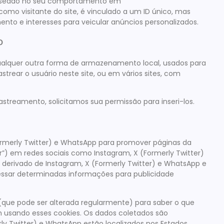
baseado no seu comportamento em
como visitante do site, é vinculado a um ID único, mas
nto e interesses para veicular anúncios personalizados.
o
ualquer outra forma de armazenamento local, usados para
rastrear o usuário neste site, ou em vários sites, com
treamento, solicitamos sua permissão para inseri-los.
ormerly Twitter) e WhatsApp para promover páginas da
ittar”) em redes sociais como Instagram, X (Formerly Twitter)
derivado de Instagram, X (Formerly Twitter) e WhatsApp e
essar determinadas informações para publicidade
 (que pode ser alterada regularmente) para saber o que
 usando esses cookies. Os dados coletados são
ly Twitter) e WhatsApp estão localizados nos Estados