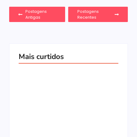
Postagens
Postagens
Antigas
Recentes
Mais curtidos
10 Jogos Multiplayer
Crossplay Para Jogar
7 Melhores Jogos
Com Amigos em
Estilo Escape Room
Qualquer
Para Jogar em Co-op
Plataforma