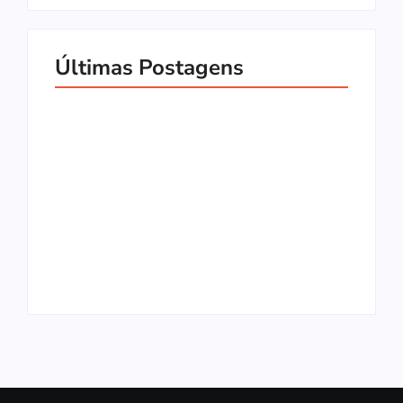
Últimas Postagens
Pimbolas: O
Multiplayer de
7 Cozy Games
Pebolim Para Jogar
Incríveis Para
Com Amigos –
Relaxar no Celular
Análise
(Android e iOS)