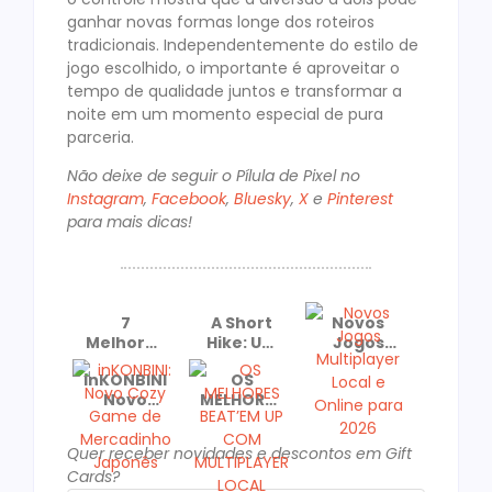
ganhar novas formas longe dos roteiros
tradicionais. Independentemente do estilo de
jogo escolhido, o importante é aproveitar o
tempo de qualidade juntos e transformar a
noite em um momento especial de pura
parceria.
Não deixe de seguir o Pílula de Pixel no
Instagram
,
Facebook
,
Bluesky
,
X
e
Pinterest
para mais dicas!
7
A Short
Novos
Melhores
Hike: Um
Jogos
Jogos
Cozy
Multiplayer
inKONBINI:
OS
para
Game
Local e
Novo
MELHORES
Jogar de
Recomendado
Online
Cozy
BEAT’EM
Casal No
e
para
Game de
UP COM
dia dos
Premiado!
2026
Quer receber novidades e descontos em Gift
Mercadinho
MULTIPLAYER
Namorados
Cards?
Japonês
LOCAL