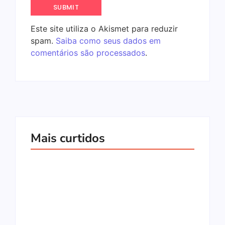
Este site utiliza o Akismet para reduzir
spam.
Saiba como seus dados em
comentários são processados
.
Mais curtidos
Jogos Multiplayer
Go-Go Town: