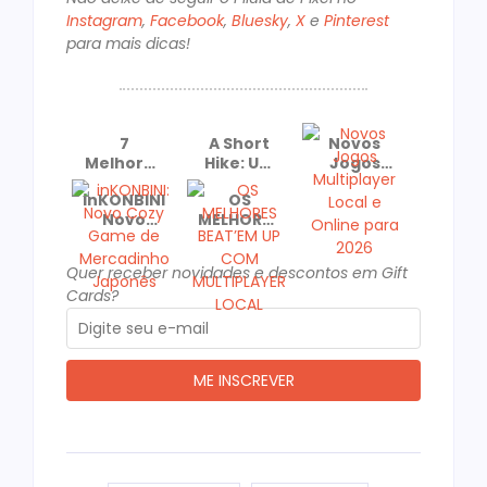
Instagram
,
Facebook
,
Bluesky
,
X
e
Pinterest
para mais dicas!
7
A Short
Novos
Melhores
Hike: Um
Jogos
Jogos
Cozy
Multiplayer
inKONBINI:
OS
para
Game
Local e
Novo
MELHORES
Jogar de
Recomendado
Online
Cozy
BEAT’EM
Casal No
e
para
Game de
UP COM
dia dos
Premiado!
2026
Quer receber novidades e descontos em Gift
Mercadinho
MULTIPLAYER
Namorados
Cards?
Japonês
LOCAL