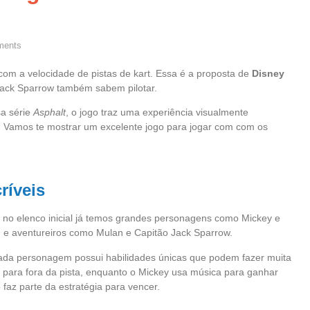
ents
 com a velocidade de pistas de kart. Essa é a proposta de
Disney
Jack Sparrow também sabem pilotar.
a série
Asphalt
, o jogo traz uma experiência visualmente
a. Vamos te mostrar um excelente jogo para jogar com com os
ríveis
is no elenco inicial já temos grandes personagens como Mickey e
 e aventureiros como Mulan e Capitão Jack Sparrow.
cada personagem possui habilidades únicas que podem fazer muita
s para fora da pista, enquanto o Mickey usa música para ganhar
o faz parte da estratégia para vencer.