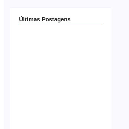
Últimas Postagens
Guia Definitivo: Ainda Vale a Pena Comprar
o Nintendo Switch em 2026?