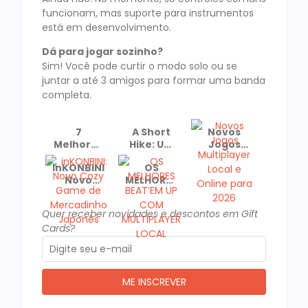
funcionam, mas suporte para instrumentos
está em desenvolvimento.
Dá para jogar sozinho?
Sim! Você pode curtir o modo solo ou se
juntar a até 3 amigos para formar uma banda
completa.
7
A Short
Novos
Melhores
Hike: Um
Jogos
Jogos
Cozy
Multiplayer
inKONBINI:
OS
para
Game
Local e
Novo
MELHORES
Jogar de
Recomendado
Online
Cozy
BEAT’EM
Casal No
e
para
Game de
UP COM
dia dos
Premiado!
2026
Quer receber novidades e descontos em Gift
Mercadinho
MULTIPLAYER
Namorados
Cards?
Japonês
LOCAL