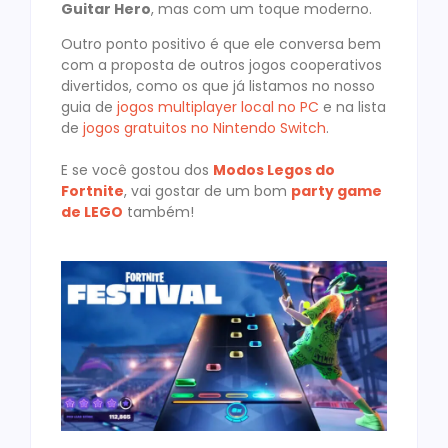
Guitar Hero
, mas com um toque moderno.
Outro ponto positivo é que ele conversa bem
com a proposta de outros jogos cooperativos
divertidos, como os que já listamos no nosso
guia de
jogos multiplayer local no PC
e na lista
de
jogos gratuitos no Nintendo Switch
.
E se você gostou dos
Modos Legos do
Fortnite
, vai gostar de um bom
party game
de LEGO
também!