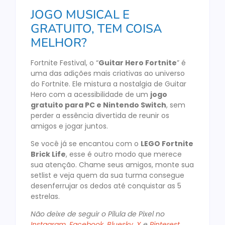
JOGO MUSICAL E
GRATUITO, TEM COISA
MELHOR?
Fortnite Festival, o “
Guitar Hero Fortnite
” é
uma das adições mais criativas ao universo
do Fortnite. Ele mistura a nostalgia de Guitar
Hero com a acessibilidade de um
jogo
gratuito para PC e Nintendo Switch
, sem
perder a essência divertida de reunir os
amigos e jogar juntos.
Se você já se encantou com o
LEGO Fortnite
Brick Life
, esse é outro modo que merece
sua atenção. Chame seus amigos, monte sua
setlist e veja quem da sua turma consegue
desenferrujar os dedos até conquistar as 5
estrelas.
Não deixe de seguir o Pílula de Pixel no
Instagram
,
Facebook
,
Bluesky
,
X
e
Pinterest