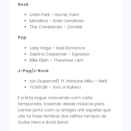
Rock
Linkin Park –
Numb
,
Faint
Metallica –
Enter Sandman
The Cranberries –
Zombie
Pop
Lady Gaga –
Bad Romance
Sabrina Carpenter –
Espresso
Billie Eilish –
Therefore I Am
J-Pop/J-Rock
ryo (supercell) ft. Hatsune Miku –
Melt
YOASOBI –
Yoru ni Kakeru
E a lista segue crescendo com cada
temporada, trazendo desde músicas para
cantar junto com os amigos até aquelas que
vão te fazer lembrar dos velhos tempos de
Guitar Hero
e
Rock Band
.