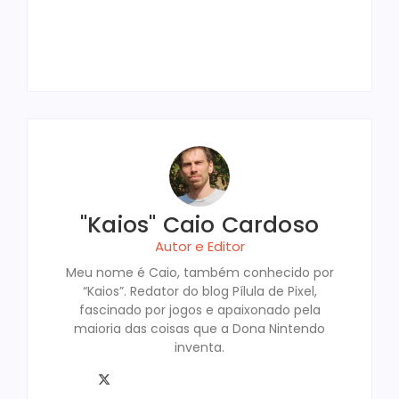
Switch em 2026?
Amigos em 2026
2026
Amigos
Semana
By
"Kaios" Caio Cardoso
By
"Kaios" Caio Cardoso
By
"Kaios" Caio Cardoso
By
"Kaios" Caio Cardoso
By
"Kaios" Caio Cardoso
"Kaios" Caio Cardoso
Autor e Editor
Meu nome é Caio, também conhecido por
“Kaios”. Redator do blog Pílula de Pixel,
fascinado por jogos e apaixonado pela
maioria das coisas que a Dona Nintendo
inventa.