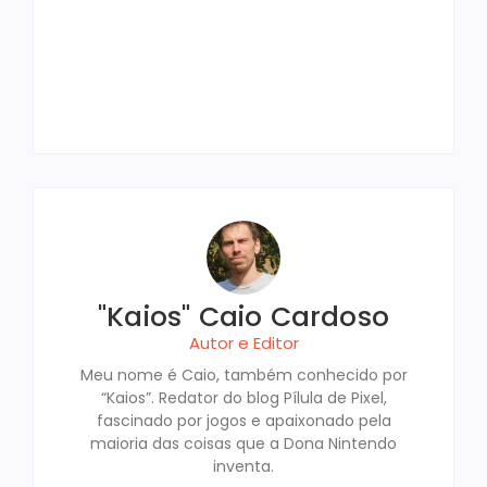
Os 15 Melhores
Construa a Cidade
7 Cozy Games
Ainda Vale a Pena
Jogos Incríveis Para
Jogos Gratuitos para
dos Seus Sonhos
Curtinhos Para Zerar
Comprar o Nintendo
Jogar Junto com
Nintendo Switch em
Sozinho ou Com
em um Único Fim de
Switch em 2026?
Amigos em 2026
2026
Amigos
Semana
By
"Kaios" Caio Cardoso
By
"Kaios" Caio Cardoso
By
"Kaios" Caio Cardoso
By
"Kaios" Caio Cardoso
By
"Kaios" Caio Cardoso
"Kaios" Caio Cardoso
Autor e Editor
Meu nome é Caio, também conhecido por
“Kaios”. Redator do blog Pílula de Pixel,
fascinado por jogos e apaixonado pela
maioria das coisas que a Dona Nintendo
inventa.