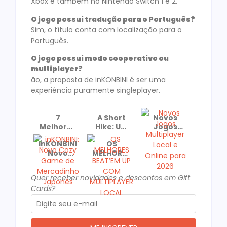
Xbox e também no Nintendo Switch 1 e 2.
O jogo possui tradução para o Português?
Sim, o título conta com localização para o
Português.
O jogo possui modo cooperativo ou
multiplayer?
ão, a proposta de inKONBINI é ser uma
experiência puramente singleplayer.
7
A Short
Novos
Melhores
Hike: Um
Jogos
Jogos
Cozy
Multiplayer
inKONBINI:
OS
para
Game
Local e
Novo
MELHORES
Jogar de
Recomendado
Online
Cozy
BEAT’EM
Casal No
e
para
Game de
UP COM
dia dos
Premiado!
2026
Quer receber novidades e descontos em Gift
Mercadinho
MULTIPLAYER
Namorados
Cards?
Japonês
LOCAL