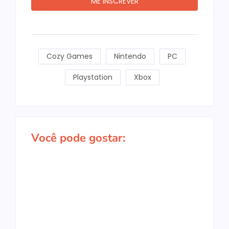
Cozy Games
Nintendo
PC
Playstation
Xbox
Você pode gostar:
Jogos Multiplayer
Go-Go Town:
Guia Definitivo:
Local no PC: 42+