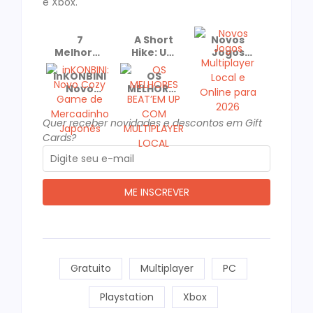
e Xbox.
7
A Short
Novos
Melhores
Hike: Um
Jogos
Jogos
Cozy
Multiplayer
inKONBINI:
OS
para
Game
Local e
Novo
MELHORES
Jogar de
Recomendado
Online
Cozy
BEAT’EM
Casal No
e
para
Game de
UP COM
dia dos
Premiado!
2026
Quer receber novidades e descontos em Gift
Mercadinho
MULTIPLAYER
Namorados
Cards?
Japonês
LOCAL
Gratuito
Multiplayer
PC
Playstation
Xbox