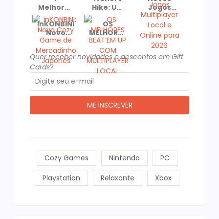
Melhores
Hike: Um
Jogos
Jogos
Cozy
Multiplayer
inKONBINI:
OS
para
Game
Local e
Novo
MELHORES
Jogar de
Recomendado
Online
Cozy
BEAT’EM
Casal No
e
para
Game de
UP COM
dia dos
Premiado!
2026
Quer receber novidades e descontos em Gift
Mercadinho
MULTIPLAYER
Namorados
Cards?
Japonês
LOCAL
Cozy Games
Nintendo
PC
Playstation
Relaxante
Xbox