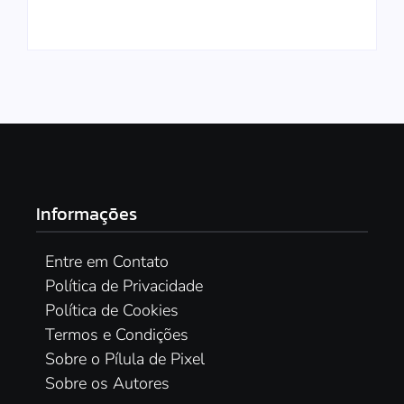
Switch em 2026?
Amigos em 2026
2026
Para Jogar em Co-op
Plataforma
Informações
Entre em Contato
Política de Privacidade
Política de Cookies
Termos e Condições
Sobre o Pílula de Pixel
Sobre os Autores