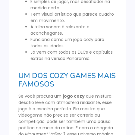
É simples de jogar, mas desafiador na
medida certa.
Tem visual artístico que parece quadro
em movimento.
A trilha sonora é relaxante e
aconchegante.
Funciona como um jogo cozy para
todas as idades.
Já vem com todos os DLCs e capítulos
extras na versão Panoramic.
UM DOS COZY GAMES MAIS
FAMOSOS
Se você procura um
jogo cozy
que mistura
desafio leve com atmosfera relaxante, esse
jogo é a escolha perfeita. Ele mostra que
videogame não precisa ser correria ou
competição: pode ser também uma pausa
poética no meio da rotina. E com a chegada
do
Monument Valley 3
, esse universo mágico