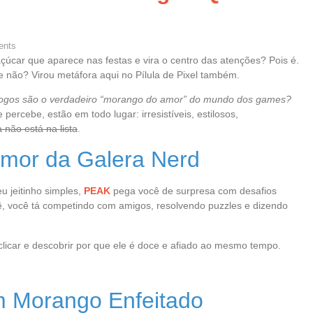
nts
çúcar que aparece nas festas e vira o centro das atenções? Pois é.
e não? Virou metáfora aqui no Pílula de Pixel também.
jogos são o verdadeiro “morango do amor” do mundo dos games?
cebe, estão em todo lugar: irresistíveis, estilosos,
não está na lista
.
mor da Galera Nerd
 jeitinho simples,
PEAK
pega você de surpresa com desafios
ê, você tá competindo com amigos, resolvendo puzzles e dizendo
clicar e descobrir por que ele é doce e afiado ao mesmo tempo.
em Morango Enfeitado