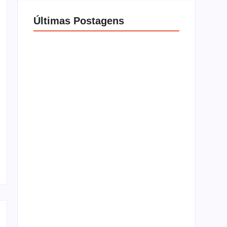
Últimas Postagens
Guia Definitivo: Ainda Vale a Pena Comprar
o Nintendo Switch em 2026?
outubro 6, 2025