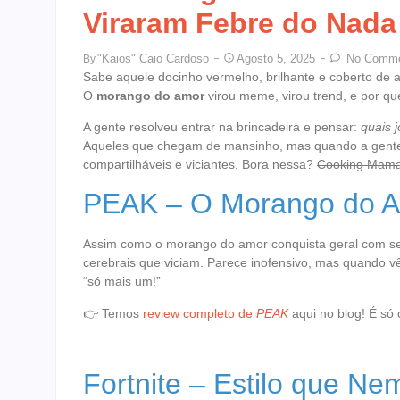
Viraram Febre do Nada
"Kaios" Caio Cardoso
Agosto 5, 2025
No Comme
By
Sabe aquele docinho vermelho, brilhante e coberto de a
O
morango do amor
virou meme, virou trend, e por qu
A gente resolveu entrar na brincadeira e pensar:
quais 
Aqueles que chegam de mansinho, mas quando a gente per
compartilháveis e viciantes. Bora nessa?
Cooking Mama 
PEAK – O Morango do A
Assim como o morango do amor conquista geral com seu
cerebrais que viciam. Parece inofensivo, mas quando v
“só mais um!”
👉 Temos
review completo de
PEAK
aqui no blog! É só 
Fortnite – Estilo que N