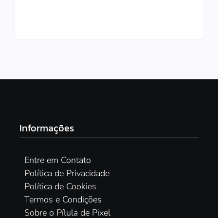
Jogos Gratuitos para
7 Melhores Jogos
Com Amigos em
Comprar o Nintendo
Jogar Junto com
Nintendo Switch em
Estilo Escape Room
Qualquer
Switch em 2026?
Amigos em 2026
2026
Para Jogar em Co-op
Plataforma
Informações
Entre em Contato
Política de Privacidade
Política de Cookies
Termos e Condições
Sobre o Pílula de Pixel