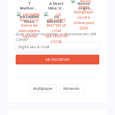
7
A Short
Novos
Melhores
Hike: Um
Jogos
Jogos
Cozy
Multiplayer
inKONBINI:
OS
para
Game
Local e
Novo
MELHORES
Jogar de
Recomendado
Online
Cozy
BEAT’EM
Casal No
e
para
Game de
UP COM
dia dos
Premiado!
2026
Quer receber novidades e descontos em Gift
Mercadinho
MULTIPLAYER
Namorados
Cards?
Japonês
LOCAL
Multiplayer
Nintendo