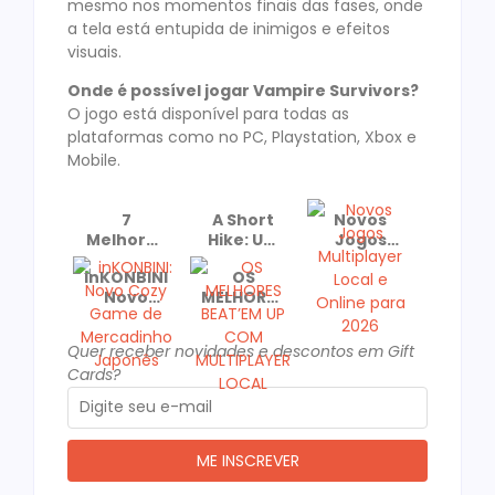
mesmo nos momentos finais das fases, onde
a tela está entupida de inimigos e efeitos
visuais.
Onde é possível jogar Vampire Survivors?
O jogo está disponível para todas as
plataformas como no PC, Playstation, Xbox e
Mobile.
7
A Short
Novos
Melhores
Hike: Um
Jogos
Jogos
Cozy
Multiplayer
inKONBINI:
OS
para
Game
Local e
Novo
MELHORES
Jogar de
Recomendado
Online
Cozy
BEAT’EM
Casal No
e
para
Game de
UP COM
dia dos
Premiado!
2026
Quer receber novidades e descontos em Gift
Mercadinho
MULTIPLAYER
Namorados
Cards?
Japonês
LOCAL