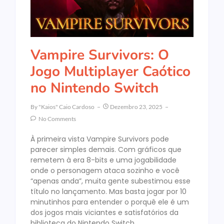
Vampire Survivors: O
Jogo Multiplayer Caótico
no Nintendo Switch
By
"Kaios" Caio Cardoso
Dezembro 23, 2025
No Comments
À primeira vista Vampire Survivors pode
parecer simples demais. Com gráficos que
remetem à era 8-bits e uma jogabilidade
onde o personagem ataca sozinho e você
“apenas anda”, muita gente subestimou esse
título no lançamento. Mas basta jogar por 10
minutinhos para entender o porquê ele é um
dos jogos mais viciantes e satisfatórios da
biblioteca do Nintendo Switch.